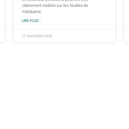
clairement visibles sur les feuilles de
marijuana.
LIRE PLUS...
17 novembre 2022
Nos Catégor
SANTE
BIEN-ETRE
COSMETIQUE
CONTACT
MENTIONS LÉ